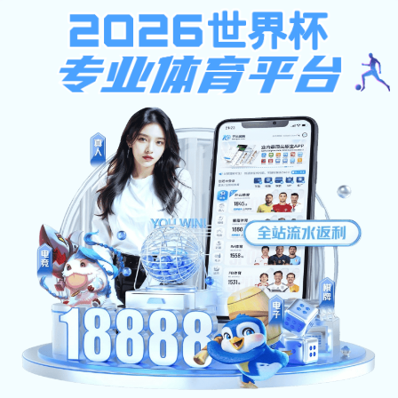
注册入口
爱奇艺体育
—— 比赛数