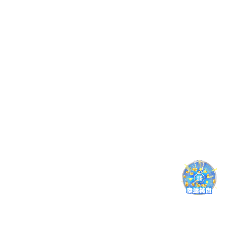
城市团结精神的一次巨大的鼓舞。数万名球迷涌上街
头庆祝，他们共同见证了一段传奇故事的实现。在那
一刻，不仅是篮球比赛取胜，更是无数人多年奋斗、
拼搏之后的一次集体解脱。
此外，勒布朗还通过慈善活动以及社区建设，为克利
夫兰的发展贡献力量。他创建了“勒布朗·詹姆斯家庭
基金会”，致力于帮助贫困儿童接受教育，让更多孩子
拥有改变命运的机会。他用行动诠释了作为运动员应
有的不仅仅是竞技上的成功，还有社会责任感。
3、离开的影响
2010年，勒布朗做出了一个震惊全联盟的决定——选
择加盟迈阿密热火。这一举动引发了广泛争议，也使
得许多忠实球迷感到失落和愤怒。然而，无论他身处