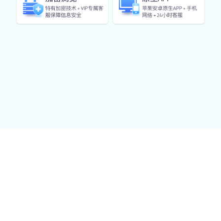
中的领袖。
在他的职业生涯初期，虽然骑士队并未取得显著成
就，但老詹始终保持着积极向上的态度。他用自己的
努力和才华不断推动着球队前进，使得克利夫兰这座
曾经饱受挫折的城市重新燃起了希望。
2、辉煌成就与影响
随着时间推移，勒布朗·詹姆斯逐渐成长为NBA最顶尖
的球员之一。他在骑士队期间多次入选全明星阵容，
并获得多个MVP奖项。他不仅提升了个人技术，还带
领球队走向成功。2016年，他率领骑士赢得NBA总冠
军，这一历史性时刻成为克利夫兰体育史上的巅峰。
这场胜利不仅是对老詹个人能力的认可，更是对整个