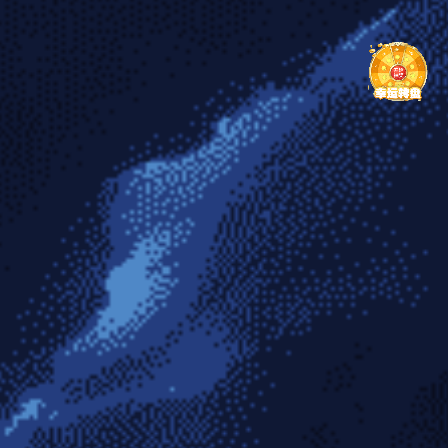
于拼搏的信念。
疑为年轻球员树立了一个榜样。他让年轻人
迎难而上，通过自身努力去争取成功。这种
未来的期待和信心。当他们看到前辈们经历
，并愿意付诸实践。不少新秀因此受到鼓
无论何时何地，都要始终相信自己的价值。
力与奋斗，因此只要肯付出，就一定能够收
舞。