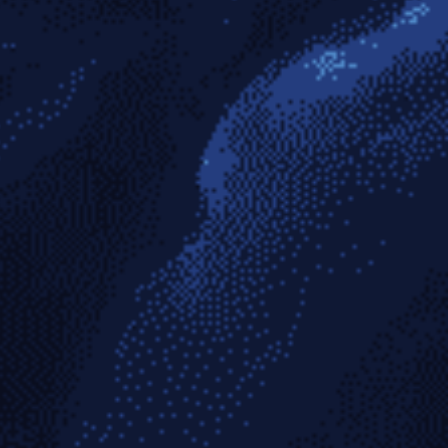
随着年龄增长，许多运动员面临退役的问题。然
自己可以继续参与到比赛当中，同时也为未来的
经验指导年轻球员，使他们快速成长，从而实现
此外，高诗岩还可以借助媒体平台分享自己的经
人群。他有能力成为青少年篮球发展的推动者，
一种生活哲学，一种面对困难永不放弃的人生态
总之，通过这样的方式，他不仅能延续自己的职
量。无论未来怎样，他所传递出的正能量都将在
越，实现梦想。
总结：
从以上讨论来看，邱彪谈及高诗岩带伤复出的重
阐述了在困境中寻求突破的方法。高诗岩用行动