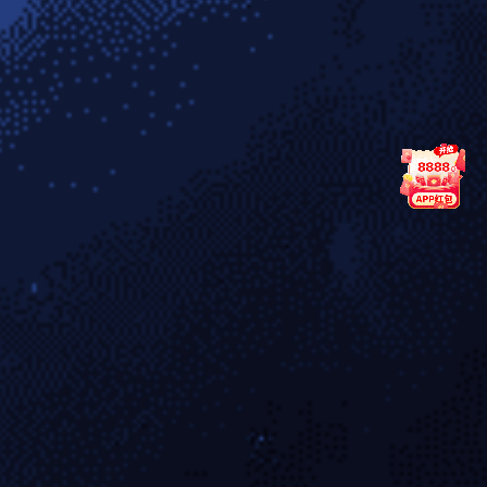
而，高诗岩通过持续不断地付出与努力，使
发展铺平道路。他懂得如何利用自身丰富的
个人价值与团队利益双赢。
历与见解，将这份坚持精神传播给更广泛的
引导他们理解体育不仅仅是比赛本身，更是
度。
业生涯，还能为整个篮球项目的发展贡献力
更多人心中扎根发芽，引领下一代追求卓
要性，不仅反映出了个体毅力的重要性，更
诠释了一名优秀运动员应有的责任感和使命