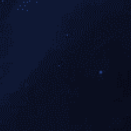
感，为年轻一代提供动力源泉。同时，他在职业
自我，为自己开辟新的可能性，这都是值得每个
因此，坚持不仅是一项技能，更是一种生活方式
的榜样，通过努力去追求我们的目标。在人生旅
步，让我们共同铭记这一点，为实现梦想而奋斗