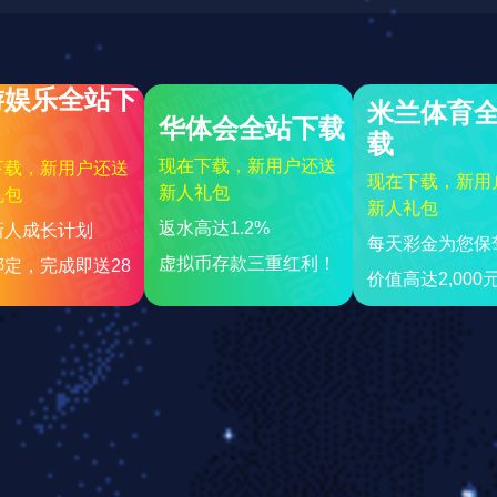
强调了这一行为对于年轻运动员树立榜样的重要
持精神如何成为运动员不可或缺的一部分，以及
将总结这些讨论，并反思坚持与勇气在人生旅程
1、带伤复出的决心
高诗岩在遭遇伤病后仍选择复出，这一决定彰显
业生涯的负责，也是对球队和球迷的一种承诺。
理压力和身体挑战，而高诗岩却能够在这样的困
韧不拔。
此外，高诗岩带伤复出的行为也传递了一种积极
们，无论多么艰难，只要有目标就应该为之努力
是在整个团队中营造了一种团结奋进的氛围，让
持。